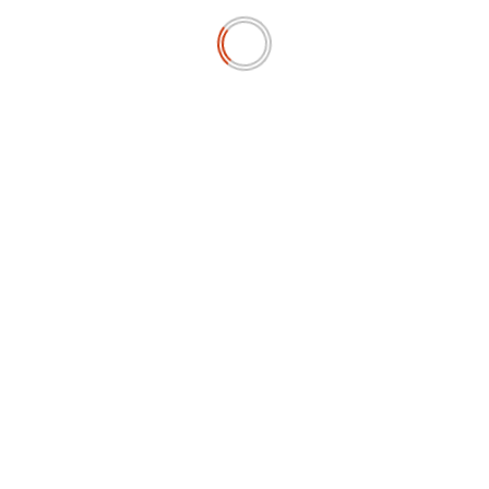
PEMERINTAHAN
Ketum Antartika Apresiasi Presiden Prabowo yang
Memastikan Program MBG Akan Menjangkau Seluruh
Indonesia pada 2027
July 12, 2026