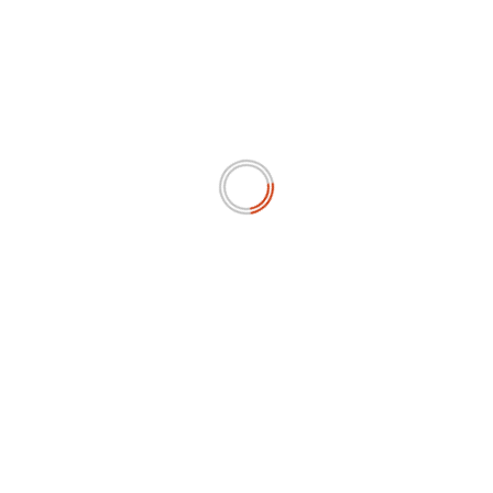
Reading
Keselamatan Jalan Raya Pasca Tragedi Maut di Sulsel
Next:
Anggaran Dipangkas, Ketum Antartika Dukung
Langkah Kepala BGN Lakukan Efisiensi Program
MBG
RELATED STORIES
EKONOMI