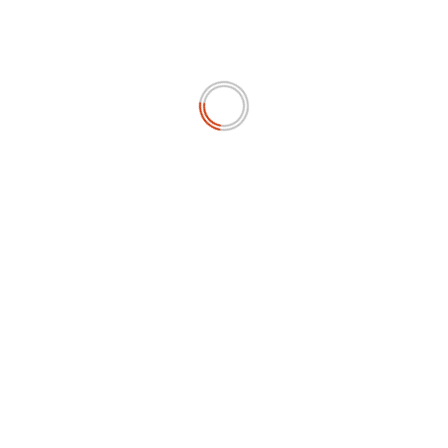
RELATED STORIES
EKONOMI
Investor Asing ke Danantara Meningkat Pesat, Ramses
Sitorus: Kerja Rosan Roeslani Sudah Terbukti
July 10, 2026