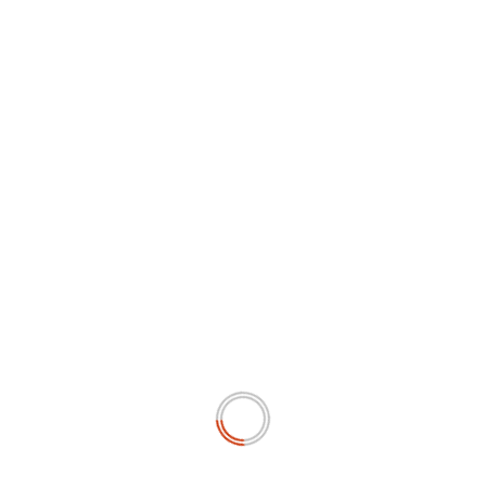
Next:
Relawan ASPRAGI 08 Ucapkan Selamat Kepada
Rosan Roeslani Dilantiknya Sebagai Menteri Investasi
RELATED STORIES
PEMERINTAHAN
Ketum Antartika Apresiasi Presiden Prabowo yang