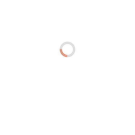
Next:
Ketum Antartika Apresiasi Presiden Prabowo dalam
Memperkuat Posisi Indonesia Dalam Ekonomi dan
Perdamaian Dunia
RELATED STORIES
PEMERINTAHAN
Ketum Antartika Apresiasi Presiden Prabowo yang