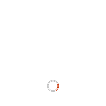
Ribuan Dapur SPPG di Daerah 3T Belum Beroperasi,
Ketum Antartika Minta BGN Perhatikan Nasib Investor
RELATED STORIES
PEMERINTAHAN
Ketum Antartika Apresiasi Presiden Prabowo yang
Memastikan Program MBG Akan Menjangkau Seluruh
Indonesia pada 2027