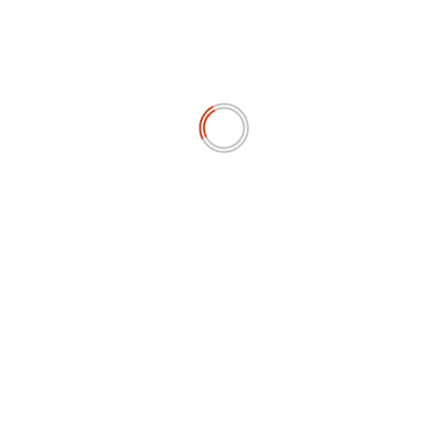
Perampasan Aset
Next:
Ketum Antartika Kecam Propaganda Terkait
Keuntungan dari MBG
RELATED STORIES
SOSIAL & BUDAYA