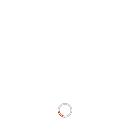
menyampaikan apresiasi dan rasa...
Read More
PEMERINTAHAN
Ramses Sitorus: Jokowi & Keluarga
Sangat Tabah Menghadapi Oknum
Provokasi Di NKRI.
Mediaantartika.id
October 3, 2024