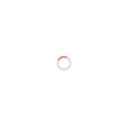
uga menjadi perhatian utama.
rkuat sistem pengawasan internal serta mendorong praktik
percayaan publik terhadap BUMN semakin meningkat,
 besar pada tahun 2026 akan menjadi momentum penting bagi
kinerja BUMN, tetapi juga memberikan kontribusi nyata bagi
i nasional yang berkelanjutan.
Agus
an Apakah ANTARTIKA, Visi dan Misi, Serta Sejarah